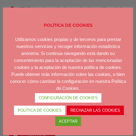
15) Mejora de resultados productivos utilizando la
técnica de inseminación artificial postcervical de
membrana.
P. García-Casado et al, 2008
POLÍTICA DE COOKIES
16) Inseminación post-cervical en cerdas con
Utilizamos cookies propias y de terceros para prestar
reducido número de espermatozoides.
I. Hernández-
nuestros servicios y recoger información estadística
Caravaca et al, 2008
anónima. Si continúa navegando está dando su
consentimiento para la aceptación de las mencionadas
17) Genética molecular y selección porcina: el caso
cookies y la aceptación de nuestra política de cookies.
del IGF2 y MC4R.
Dr. D. P. López et al, 2008
Puede obtener más información sobre las cookies, o bien
conocer cómo cambiar la configuración en nuestra Política
VER PDF
de Cookies.
CONFIGURACIÓN DE COOKIES
POLÍTICA DE COOKIES
RECHAZAR LAS COOKIES
VER PDF
ACEPTAR
VER PDF