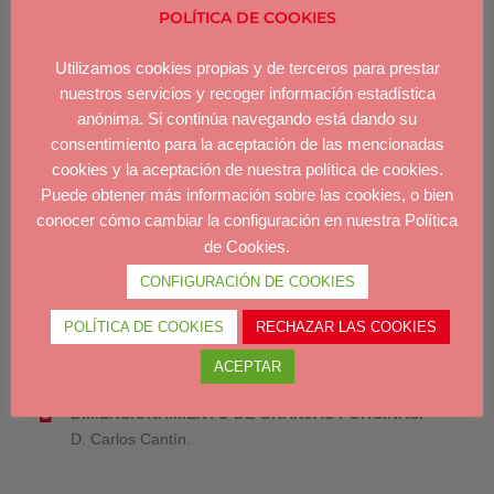
D. Cristóbal Montañes.
POLÍTICA DE COOKIES
Utilizamos cookies propias y de terceros para prestar
ANATOMÍA APLICADA A LA INSEMINACIÓN
nuestros servicios y recoger información estadística
PORCINA.
anónima. Si continúa navegando está dando su
Dra. Dª M. Victoria Falceto.
consentimiento para la aceptación de las mencionadas
cookies y la aceptación de nuestra política de cookies.
REQUERIMIENTOS LEGALES DE UNA
Puede obtener más información sobre las cookies, o bien
EXPLOTACIÓN PORCINA.
conocer cómo cambiar la configuración en nuestra Política
D. Francisco Arnillas.
de Cookies.
CONFIGURACIÓN DE COOKIES
ORGANIZACIÓN DEL TRABAJO EN GRANJAS.
POLÍTICA DE COOKIES
RECHAZAR LAS COOKIES
D. Eduardo Rodríguez Sierra.
ACEPTAR
DIMENSIONAMIENTO DE GRANJAS PORCINAS.
D. Carlos Cantín.