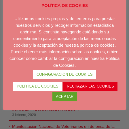
POLÍTICA DE COOKIES
Utilizamos cookies propias y de terceros para prestar
nuestros servicios y recoger información estadística
anónima. Si continúa navegando está dando su
consentimiento para la aceptación de las mencionadas
NOTICIAS
cookies y la aceptación de nuestra política de cookies.
Puede obtener más información sobre las cookies, o bien
JORNADA TÉCNICA AVPA 2025
conocer cómo cambiar la configuración en nuestra Política
7 noviembre, 2025
de Cookies.
CONFIGURACIÓN DE COOKIES
JORNADA TÉCNICA AVPA 2023
26 julio, 2023
POLÍTICA DE COOKIES
RECHAZAR LAS COOKIES
JORNADA TÉCNICA AVPA 2022
ACEPTAR
24 marzo, 2022
JORNADA TÉCNICA 2020, HUESCA.
3 febrero, 2020
Manifestación Nacional de Veterinarios en defensa de la