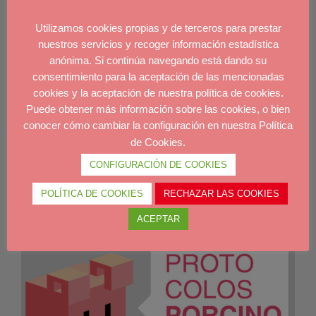
Utilizamos cookies propias y de terceros para prestar
nuestros servicios y recoger información estadística
anónima. Si continúa navegando está dando su
consentimiento para la aceptación de las mencionadas
SOBRE COMEDEROS CADAVERES
cookies y la aceptación de nuestra política de cookies.
Puede obtener más información sobre las cookies, o bien
SOBRE COMEDEROS CADAVERES. VER PDF
conocer cómo cambiar la configuración en nuestra Política
de Cookies.
10 Sep. 2012
|
Noticias AVPA
CONFIGURACIÓN DE COOKIES
POLÍTICA DE COOKIES
RECHAZAR LAS COOKIES
ACEPTAR
PROTOCOLOS PORCINO ARAGON 2013