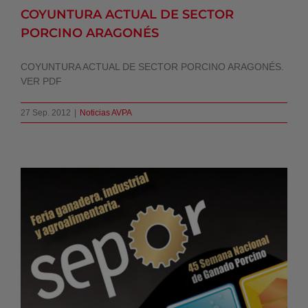
COYUNTURA ACTUAL DE SECTOR
PORCINO ARAGONÉS
COYUNTURA ACTUAL DE SECTOR PORCINO ARAGONÉS.
VER PDF
27 Sep. 2012
|
Noticias AVPA
PROGRAMA OFICIAL SEPOR ’12
Noticias AVPA